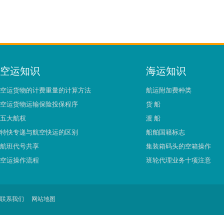
空运知识
海运知识
空运货物的计费重量的计算方法
航运附加费种类
空运货物运输保险投保程序
货 船
五大航权
渡 船
特快专递与航空快运的区别
船舶国籍标志
航班代号共享
集装箱码头的空箱操作
空运操作流程
班轮代理业务十项注意
联系我们
网站地图