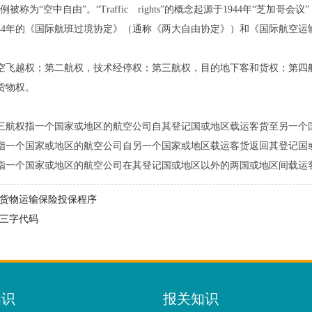
被称为“空中自由”。“Traffic rights”的概念起源于1944年“芝加哥会议”，
944年的《国际航班过境协定》（通称《两大自由协定》）和《国际航空
空飞越权；第二航权，技术经停权；第三航权，目的地下客和货权；第四
货物权。
三航权指一个国家或地区的航空公司自其登记国或地区载运客货至另一个
个国家或地区的航空公司自另一个国家或地区载运客货返回其登记国
个国家或地区的航空公司在其登记国或地区以外的两国或地区间载运客
货物运输保险投保程序
三字代码
知识
报关知识