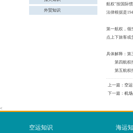
航权”按国际惯例
外贸知识
法律根据是1
第一航权，领
点上下旅客或
具体解释：第
第四航权指一
第五航权指一
上一篇：
空运
下一篇：
机场
<
空运知识
海运