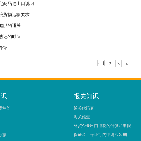
特定商品进出口说明
境货物运输要求
船舶的通关
熟记的时间
介绍
«
1
2
3
»
知识
报关知识
费种类
通关代码表
海关稽查
外贸企业出口退税的计算和申报
标志
保证金、保证行的申请和延期