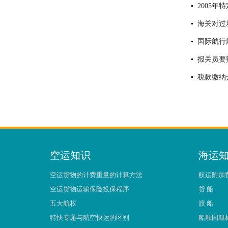
2005年
海关对过
国际航行
报关员要
税款缴纳
空运知识
海运
空运货物的计费重量的计算方法
航运附加
空运货物运输保险投保程序
货 船
五大航权
渡 船
特快专递与航空快运的区别
船舶国籍