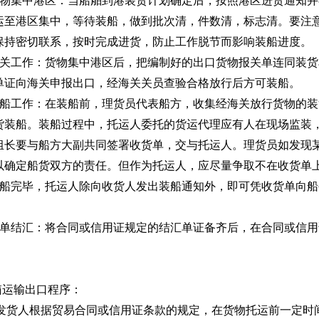
集中港区：当船舶到港装货计划确定后，按照港区进货通知并
运至港区集中，等待装船，做到批次清，件数清，标志清。要注
保持密切联系，按时完成进货，防止工作脱节而影响装船进度。
工作：货物集中港区后，把编制好的出口货物报关单连同装货
单证向海关申报出口，经海关关员查验合格放行后方可装船。
工作：在装船前，理货员代表船方，收集经海关放行货物的装
货装船。装船过程中，托运人委托的货运代理应有人在现场监装
组长要与船方大副共同签署收货单，交与托运人。理货员如发现
以确定船货双方的责任。但作为托运人，应尽量争取不在收货单
完毕，托运人除向收货人发出装船通知外，即可凭收货单向船
结汇：将合同或信用证规定的结汇单证备齐后，在合同或信用
运输出口程序：
-发货人根据贸易合同或信用证条款的规定，在货物托运前一定时间