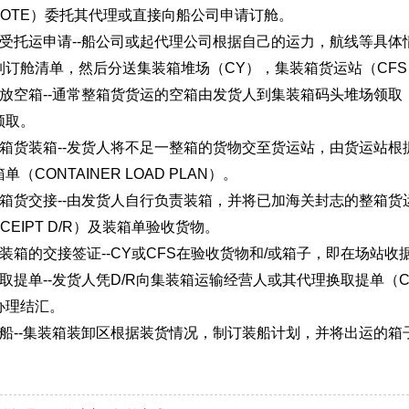
G NOTE）委托其代理或直接向船公司申请订舱。
托运申请--船公司或起代理公司根据自己的运力，航线等具体
制订舱清单，然后分送集装箱堆场（CY），集装箱货运站（CF
空箱--通常整箱货货运的空箱由发货人到集装箱码头堆场领取
领取。
货装箱--发货人将不足一整箱的货物交至货运站，由货运站根
（CONTAINER LOAD PLAN）。
货交接--由发货人自行负责装箱，并将已加海关封志的整箱货运
ECEIPT D/R）及装箱单验收货物。
的交接签证--CY或CFS在验收货物和/或箱子，即在场站收据
--发货人凭D/R向集装箱运输经营人或其代理换取提单（COMBINED
办理结汇。
--集装箱装卸区根据装货情况，制订装船计划，并将出运的箱