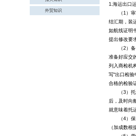
1.海运出口
外贸知识
（1）审核
结汇期，装
如航线证明
提出修改要
（2）备货
准备好应交
列入商检机
写“出口检
合格的检验
（3）托运
后，及时向
就意味着托
（4）保险
（加成数根