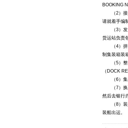
BOOKIN
（2）接受
请就着手编
（3）发放
货运站负责
（4）拼箱
制集装箱装箱单
（5）整箱
（DOCK R
（6）集装箱
（7）换取提单
然后去银行
（8）装船
装船出运。