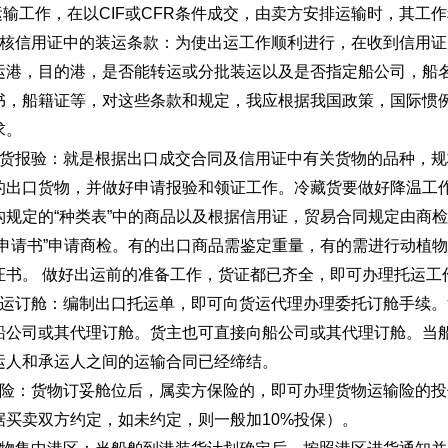
运输工作，在以CIF或CFR条件成交，由卖方安排运输时，其工
信用证中的装运条款：为使出运工作顺利进行，在收到信用证
运港，目的港，是否能转运或分批装运以及是否指定船公司，船
书，船籍证等，对这些条款和规定，我应根据我国政策，国际惯
求。
报验：就是根据出口成交合同及信用证中有关货物的品种，规
的出口货物，并做好申请报验和领证工作。冷藏货要做好降温工
构规定的“种类表”中的商品以及根据信用证，贸易合同规定由商
验申请书”申请商检。有的出口商品需鉴定重量，有的需进行动植
证书。 做好出运前的准备工作，货证都已齐全，即可办理托运工
订舱：编制出口托运单，即可向货运代理办理委托订舱手续。
船公司或其代理订舱。货主也可直接向船公司或其代理订舱。当
运人和承运人之间的运输合同已经缔结。
：货物订妥舱位后，属卖方保险的，即可办理货物运输险的投保
据买卖双方约定，如未约定，则一般加10%投保）。