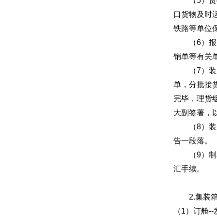
（5）货物
口货物及时
铁路等单位
（6）报关
销单等有关
（7）装船
单，分批接
完毕，理货
大副签署，
（8）装船
告一段落。
（9）制单
汇手续。
2.集装箱
（1）订舱-