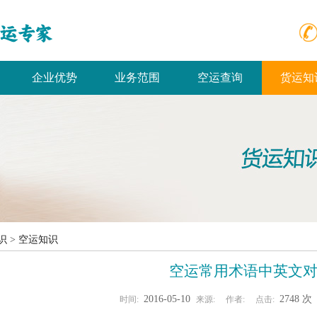
企业优势
业务范围
空运查询
货运知
识
>
空运知识
空运常用术语中英文
2016-05-10
2748 
时间:
来源:
作者:
点击: