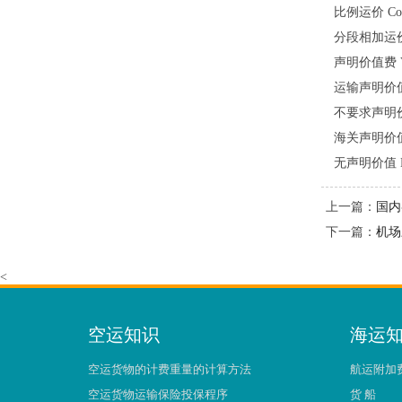
比例运价 Constr
分段相加运价 Com
声明价值费 Valu
运输声明价值 Decl
不要求声明价值 No
海关声明价值 Decl
无声明价值 No cu
上一篇：
国内
下一篇：
机场
<
空运知识
海运
空运货物的计费重量的计算方法
航运附加
空运货物运输保险投保程序
货 船