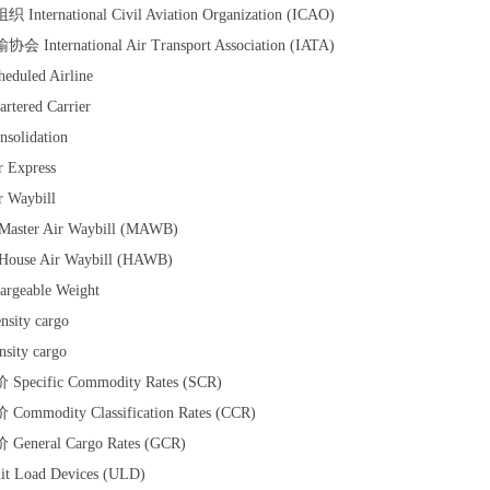
ernational Civil Aviation Organization (ICAO)
ernational Air Transport Association (IATA)
led Airline
red Carrier
lidation
xpress
aybill
r Air Waybill (MAWB)
e Air Waybill (HAWB)
eable Weight
ity cargo
ity cargo
ific Commodity Rates (SCR)
odity Classification Rates (CCR)
ral Cargo Rates (GCR)
oad Devices (ULD)