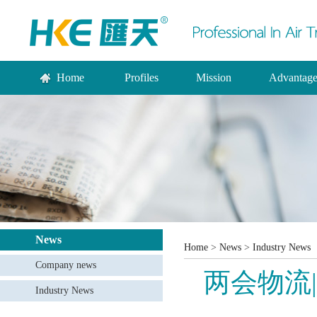
Home
Profiles
Mission
Advantag
News
Home
>
News
>
Industry News
Company news
两会物流|
Industry News