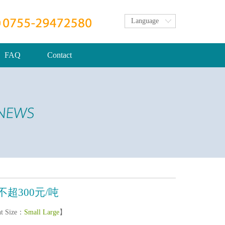
Language
FAQ
Contact
超300元/吨
t Size：
Small
Large
】