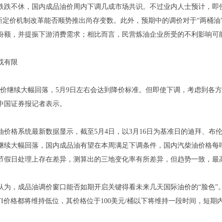
不休，国内成品油价周内下调几成市场共识。不过业内人士预计，即使
吨，新定价机制改革能否顺势推出尚存变数。此外，预期中的调价对于“两桶
份额，并提振下游消费需求；相比而言，民营炼油企业所受的不利影响可
有限
继续大幅回落，5月9日左右会达到降价标准。但即使下调，考虑到各方因
中国证券报记者表示。
格系统最新数据显示，截至5月4日，以3月16日为基准日的迪拜、布伦特
继续大幅回落，国内成品油有望在本周满足下调条件，国内汽柴油价格每吨或
节假日处理上存在差异，测算出的三地变化率有所差异，但趋势一致，最高的
，成品油调价窗口能否如期开启关键得看未来几天国际油价的“脸色”
TI价格都将维持低位，其价格位于100美元/桶以下将维持一段时间，短期