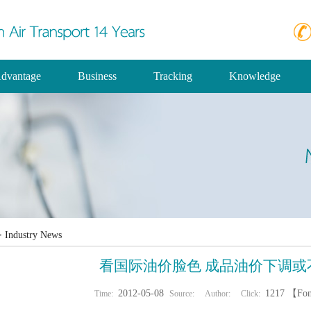
dvantage
Business
Tracking
Knowledge
>
Industry News
看国际油价脸色 成品油价下调或不
2012-05-08
1217 【Fon
Time:
Source:
Author:
Click: