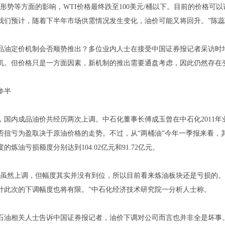
势等方面的影响，WTI价格最终跌至100美元/桶以下。目前的价格可
我们预计，随着下半年市场供需情况发生变化，油价可能又将回升。”陈
定价机制会否顺势推出？多位业内人士在接受中国证券报记者采访时均
机。但价格只是一方面因素，新机制的推出需要通盘考虑，因此仍然存在
参半
内成品油价共经历两次上调。中石化董事长傅成玉曾在中石化2011年
否扭亏为盈取决于原油价格的走势。不过，从“两桶油”今年一季报来看，
度的炼油亏损额度分别达到104.02亿元和91.72亿元。
然上调，但幅度其实并没有到位，所以目前看来炼油板块还是亏损的。
计此次的下调幅度也将有限。”中石化经济技术研究院一分析人士称。
相关人士告诉中国证券报记者，油价下调对公司而言也并非全是坏事。