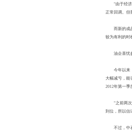
“由于经济形
正常回调。但
而新的成品油
较为有利的时
油企喜忧
今年以来，国
大幅减亏，能
2012年第一季
“之前两次虽
到位，所以估
不过，中石油