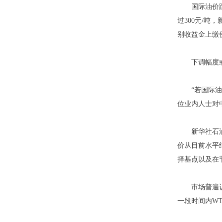
国际油价跌跌
过300元/
别收益金上缴
下调幅度或
“若国际油价
位业内人士对
新华社石油价
价从目前水平
择基点以及在
市场普遍认为
一段时间内W