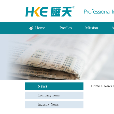
Home
Profiles
Mission
A
News
Home
>
News
Company news
Industry News