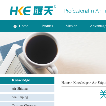
Home
Profiles
Mission
Advantag
Knowledge
Home
>
Knowledge
>
Air Shipi
Air Shiping
Sea Shiping
Customs Clearance